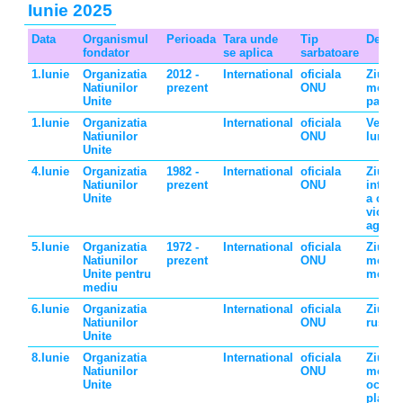
Iunie 2025
Data
Organismul
Perioada
Tara unde
Tip
Descri
fondator
se aplica
sarbatoare
1.Iunie
Organizatia
2012 -
International
oficiala
Ziua
Natiunilor
prezent
ONU
mondi
Unite
parinti
1.Iunie
Organizatia
International
oficiala
Vesak,
Natiunilor
ONU
lunii p
Unite
4.Iunie
Organizatia
1982 -
International
oficiala
Ziua
Natiunilor
prezent
ONU
intern
Unite
a copi
victim
agresi
5.Iunie
Organizatia
1972 -
International
oficiala
Ziua
Natiunilor
prezent
ONU
mondi
Unite pentru
mediu
mediu
6.Iunie
Organizatia
International
oficiala
Ziua l
Natiunilor
ONU
ruse
Unite
8.Iunie
Organizatia
International
oficiala
Ziua
Natiunilor
ONU
mondi
Unite
oceanu
planet