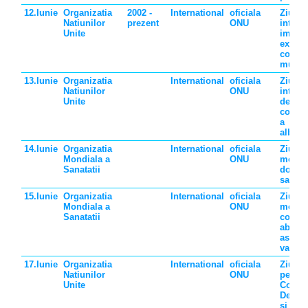
12.Iunie
Organizatia
2002 -
International
oficiala
Ziua
Natiunilor
prezent
ONU
intern
Unite
impotr
exploa
copilu
munc
13.Iunie
Organizatia
International
oficiala
Ziua
Natiunilor
ONU
intern
Unite
de
consti
a
albini
14.Iunie
Organizatia
International
oficiala
Ziua
Mondiala a
ONU
mondi
Sanatatii
donato
sange
15.Iunie
Organizatia
International
oficiala
Ziua
Mondiala a
ONU
mondi
Sanatatii
constie
abuzur
asupr
varstin
17.Iunie
Organizatia
International
oficiala
Ziua M
Natiunilor
ONU
pentru
Unite
Comba
Deserti
si Sec