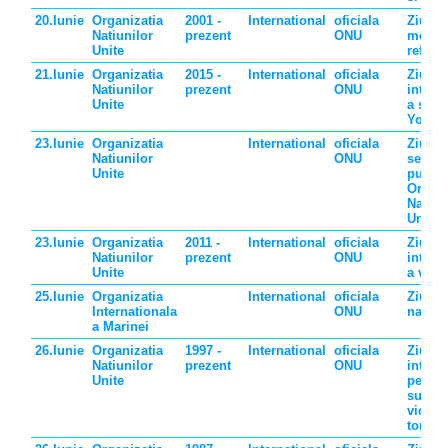
20.Iunie
Organizatia
2001 -
International
oficiala
Ziua
Natiunilor
prezent
ONU
mondi
Unite
refugia
21.Iunie
Organizatia
2015 -
International
oficiala
Ziua
Natiunilor
prezent
ONU
intern
Unite
a spor
Yoga
23.Iunie
Organizatia
International
oficiala
Ziua
Natiunilor
ONU
servici
Unite
public
Organi
Natiun
Unite
23.Iunie
Organizatia
2011 -
International
oficiala
Ziua
Natiunilor
prezent
ONU
intern
Unite
a vadu
25.Iunie
Organizatia
International
oficiala
Ziua
Internationala
ONU
naviga
a Marinei
26.Iunie
Organizatia
1997 -
International
oficiala
Ziua
Natiunilor
prezent
ONU
intern
Unite
pentru
sustin
victim
torturi