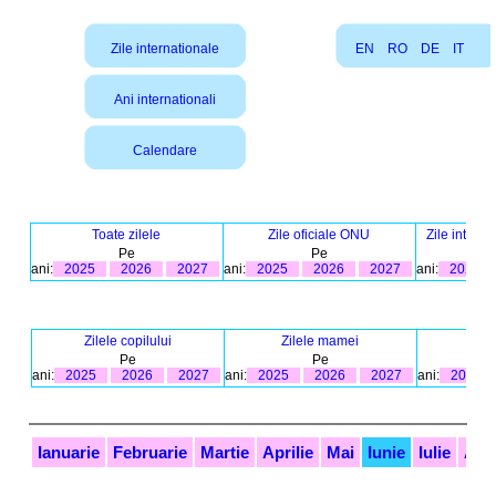
Zile internationale
EN
RO
DE
IT
Ani internationali
Calendare
Toate zilele
Zile oficiale ONU
Zile intern
Pe
Pe
ani:
2025
2026
2027
ani:
2025
2026
2027
ani:
2025
Zilele copilului
Zilele mamei
Zil
Pe
Pe
ani:
2025
2026
2027
ani:
2025
2026
2027
ani:
2025
Ianuarie
Februarie
Martie
Aprilie
Mai
Iunie
Iulie
Aug