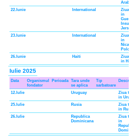
Arabe Un
22.Iunie
International
Ziua tata
in
Guernse
Insula M
Jersey
23.Iunie
International
Ziua tata
in
Nicaragu
Polonia
26.Iunie
Haiti
Ziua tata
in Haiti
Iulie 2025
Data
Organismul
Perioada
Tara unde
Tip
Descriere
fondator
se aplica
sarbatoare
12.Iulie
Uruguay
Ziua tatal
in Urugu
25.Iulie
Rusia
Ziua tatal
in Rusia
26.Iulie
Republica
Ziua tatal
Dominicana
in
Republic
Dominica