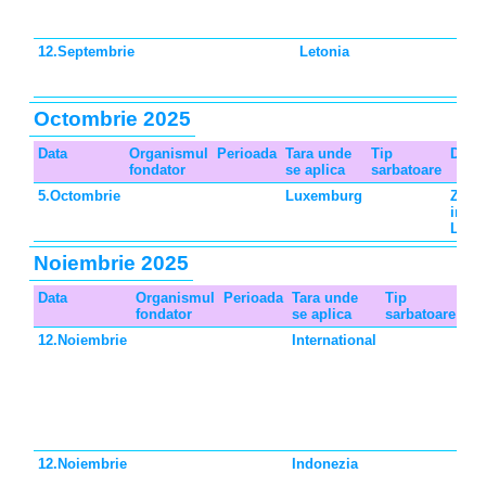
N
G
12.Septembrie
Letonia
Z
ta
L
Octombrie 2025
Data
Organismul
Perioada
Tara unde
Tip
Descr
fondator
se aplica
sarbatoare
5.Octombrie
Luxemburg
Ziua 
in
Luxe
Noiembrie 2025
Data
Organismul
Perioada
Tara unde
Tip
Des
fondator
se aplica
sarbatoare
12.Noiembrie
International
Zi
tat
Est
Fin
Isl
Nor
Su
12.Noiembrie
Indonezia
Zi
tat