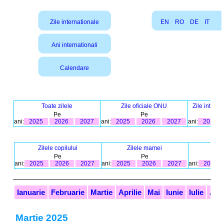
Zile internationale
EN
RO
DE
IT
Ani internationali
Calendare
Toate zilele
Zile oficiale ONU
Zile intern
Pe
Pe
ani:
2025
2026
2027
ani:
2025
2026
2027
ani:
2025
Zilele copilului
Zilele mamei
Zil
Pe
Pe
ani:
2025
2026
2027
ani:
2025
2026
2027
ani:
2025
Ianuarie
Februarie
Martie
Aprilie
Mai
Iunie
Iulie
Aug
Martie 2025