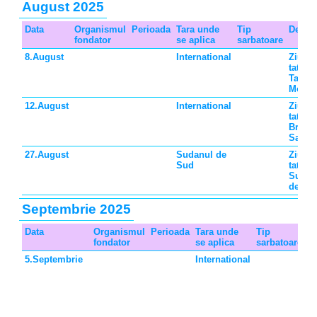
August 2025
Data
Organismul
Perioada
Tara unde
Tip
Descri
fondator
se aplica
sarbatoare
8.August
International
Ziua
tatalui
Taiwa
Mongo
12.August
International
Ziua
tatalui
Brazili
Samo
27.August
Sudanul de
Ziua
Sud
tatalui
Sudan
de Su
Septembrie 2025
Data
Organismul
Perioada
Tara unde
Tip
De
fondator
se aplica
sarbatoare
5.Septembrie
International
Z
ta
Au
Fi
Z
P