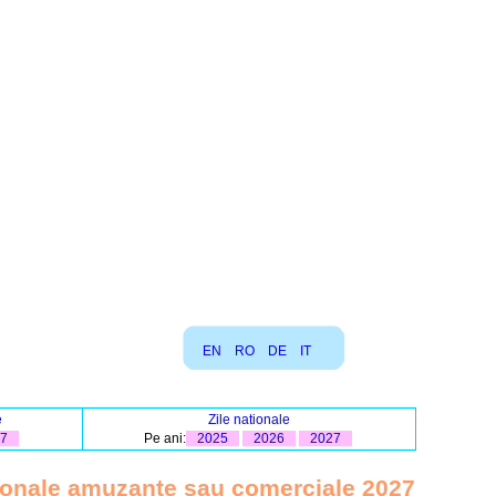
EN
RO
DE
IT
e
Zile nationale
7
Pe ani:
2025
2026
2027
tionale amuzante sau comerciale 2027