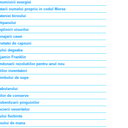
nomisirii energiei
atarii numelui propriu in codul Morse
ateniei biroului
tipanului
plinirii visurilor
najarii casei
hetatei de capsuni
tului degeaba
jamin Franklin
ndonarii rezolutiilor pentru anul nou
ilor inventatori
imbului de supe
abularului
iilor de conserve
tientizarii pinguinilor
cierii veveritelor
lui fierbinte
isului de mana