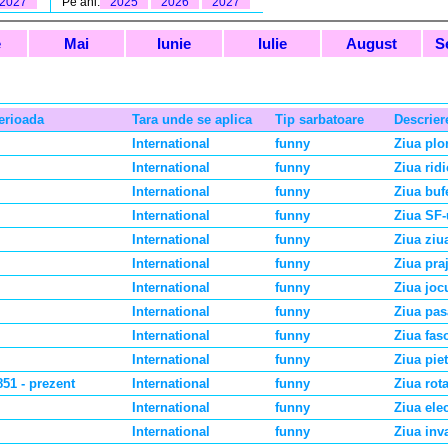
2027
Pe ani:
2025
2026
2027
e
Mai
Iunie
Iulie
August
S
erioada
Tara unde se aplica
Tip sarbatoare
Descrier
International
funny
Ziua plon
International
funny
Ziua ridi
International
funny
Ziua buf
International
funny
Ziua SF-
International
funny
Ziua ziu
International
funny
Ziua praj
International
funny
Ziua jocu
International
funny
Ziua pas
International
funny
Ziua faso
International
funny
Ziua piet
851 - prezent
International
funny
Ziua rot
International
funny
Ziua elec
International
funny
Ziua inva