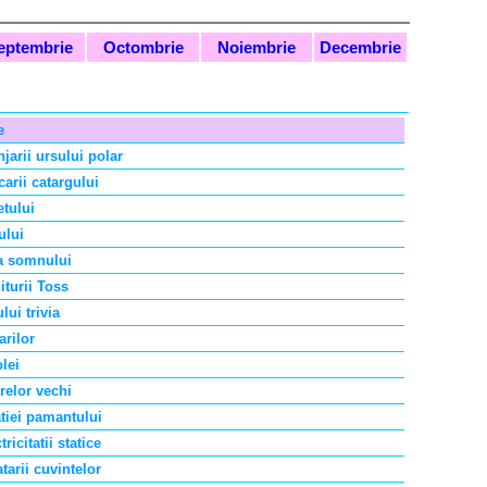
eptembrie
Octombrie
Noiembrie
Decembrie
e
jarii ursului polar
carii catargului
etului
ului
a somnului
iturii Toss
lui trivia
arilor
lei
relor vechi
atiei pamantului
tricitatii statice
tarii cuvintelor