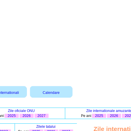
nternationali
Calendare
Zile oficiale ONU
Zile internationale amuzant
ni:
2025
2026
2027
Pe ani:
2025
2026
202
Zilele tatalui
Zile interna