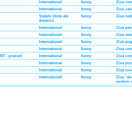
International
funny
Ziua co
International
funny
Ziua cal
Statele Unite ale
funny
Ziua nat
Americii
International
funny
Ziua pers
International
funny
Ziua sot
International
funny
Ziua praj
International
funny
Ziua con
007 - prezent
International
funny
Ziua conf
International
funny
Ziua puz
International
funny
Ziua cro
International
funny
Ziua "de
vorbirii 