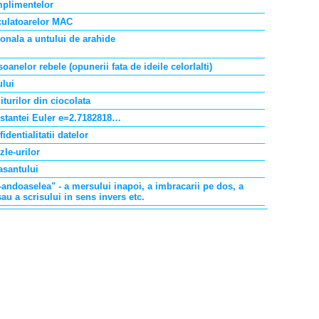
mplimentelor
culatoarelor MAC
ionala a untului de arahide
oanelor rebele (opunerii fata de ideile celorlalti)
ului
iturilor din ciocolata
stantei Euler e=2.7182818…
identialitatii datelor
zle-urilor
asantului
-andoaselea" - a mersului inapoi, a imbracarii pe dos, a
sau a scrisului in sens invers etc.