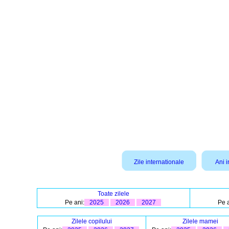
Zile internationale
Ani i
Toate zilele
Pe ani:
2025
2026
2027
Pe a
Zilele copilului
Zilele mamei