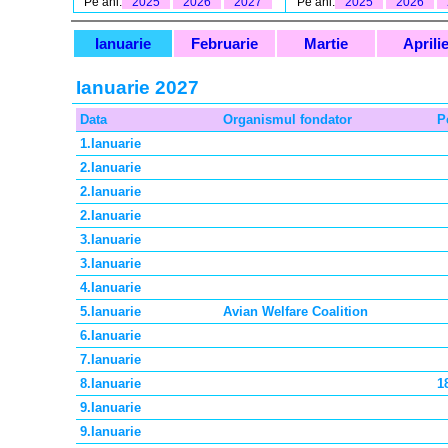
Pe ani:
2025
2026
2027
Pe ani:
2025
2026
Ianuarie
Februarie
Martie
Aprili
Ianuarie 2027
Data
Organismul fondator
P
1.Ianuarie
2.Ianuarie
2.Ianuarie
2.Ianuarie
3.Ianuarie
3.Ianuarie
4.Ianuarie
5.Ianuarie
Avian Welfare Coalition
6.Ianuarie
7.Ianuarie
8.Ianuarie
1
9.Ianuarie
9.Ianuarie