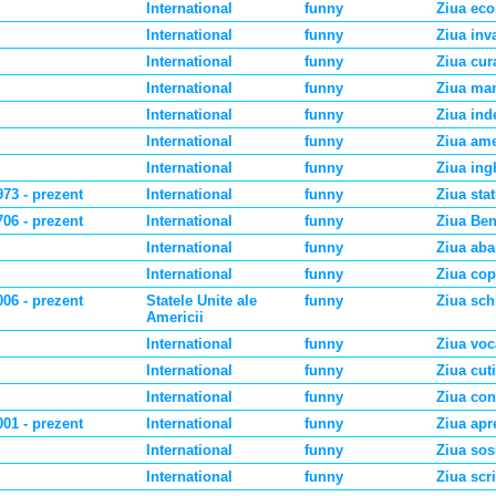
International
funny
Ziua eco
International
funny
Ziua inv
International
funny
Ziua cur
International
funny
Ziua mar
International
funny
Ziua inde
International
funny
Ziua ame
International
funny
Ziua ing
973 - prezent
International
funny
Ziua sta
706 - prezent
International
funny
Ziua Ben
International
funny
Ziua aba
International
funny
Ziua copi
006 - prezent
Statele Unite ale
funny
Ziua sch
Americii
International
funny
Ziua voc
International
funny
Ziua cut
International
funny
Ziua cons
001 - prezent
International
funny
Ziua apre
International
funny
Ziua sosu
International
funny
Ziua scr