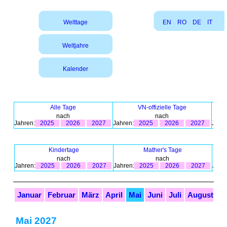
Welttage
EN
RO
DE
IT
Weltjahre
Kalender
Alle Tage
VN-offizielle Tage
nach
nach
Jahren:
2025
2026
2027
Jahren:
2025
2026
2027
Jahre
Kindertage
Mather's Tage
nach
nach
Jahren:
2025
2026
2027
Jahren:
2025
2026
2027
Jahr
Januar
Februar
März
April
Mai
Juni
Juli
August
S
Mai 2027