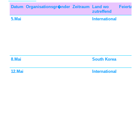
Datum
Organisationsgr�nder
Zeitraum
Land wo
Feiertagst
zutreffend
5.Mai
International
8.Mai
South Korea
12.Mai
International