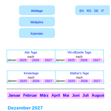
Welttage
EN
RO
DE
IT
Weltjahre
Kalender
Alle Tage
VN-offizielle Tage
nach
nach
Jahren:
2025
2026
2027
Jahren:
2025
2026
2027
Jahre
Kindertage
Mather's Tage
nach
nach
Jahren:
2025
2026
2027
Jahren:
2025
2026
2027
Jahr
Januar
Februar
März
April
Mai
Juni
Juli
August
S
Dezember 2027