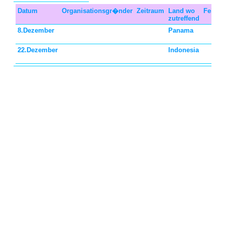
Datum
Organisationsgr�nder
Zeitraum
Land wo
Feiert
zutreffend
8.Dezember
Panama
22.Dezember
Indonesia