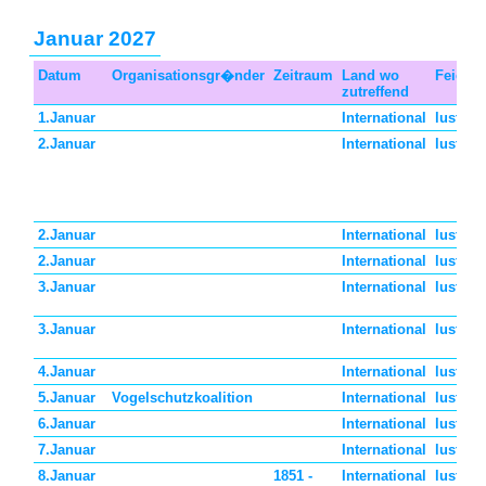
Januar 2027
Datum
Organisationsgr�nder
Zeitraum
Land wo
Feierta
zutreffend
1.Januar
International
lustig
2.Januar
International
lustig
2.Januar
International
lustig
2.Januar
International
lustig
3.Januar
International
lustig
3.Januar
International
lustig
4.Januar
International
lustig
5.Januar
Vogelschutzkoalition
International
lustig
6.Januar
International
lustig
7.Januar
International
lustig
8.Januar
1851 -
International
lustig