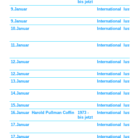
bis jetzt
9.Januar
International
lustig
9.Januar
International
lustig
10.Januar
International
lustig
11.Januar
International
lustig
12.Januar
International
lustig
12.Januar
International
lustig
13.Januar
International
lustig
14.Januar
International
lustig
15.Januar
International
lustig
16.Januar
Harold Pullman Coffin
1973 -
International
lustig
bis jetzt
17.Januar
International
lustig
17.Januar
International
lustig