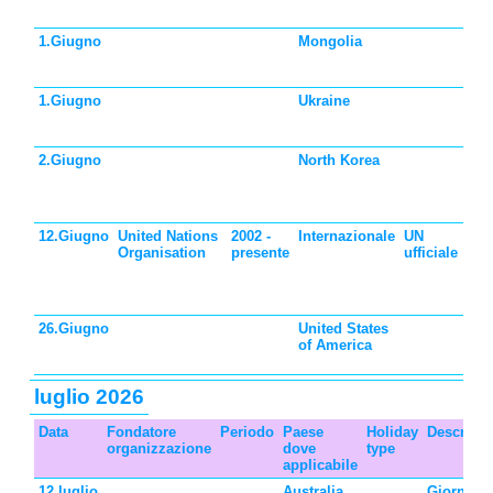
del
1.Giugno
Mongolia
Gio
bam
Mon
1.Giugno
Ukraine
Gio
bam
del
2.Giugno
North Korea
Gio
bam
Cor
Nor
12.Giugno
United Nations
2002 -
Internazionale
UN
Gio
Organisation
presente
ufficiale
int
cont
lav
min
26.Giugno
United States
Gio
of America
bam
ame
luglio 2026
Data
Fondatore
Periodo
Paese
Holiday
Descrizio
organizzazione
dove
type
applicabile
12.luglio
Australia
Giornata 