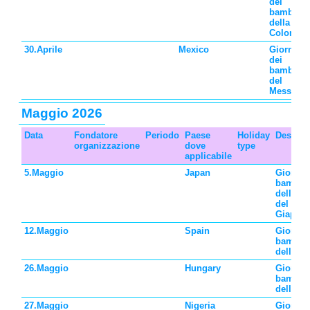
dei
bambini
della
Colombi
30.Aprile
Mexico
Giornata
dei
bambini
del
Messico
Maggio 2026
Data
Fondatore
Periodo
Paese
Holiday
Descriz
organizzazione
dove
type
applicabile
5.Maggio
Japan
Giornat
bambin
della C
del Sud
Giappo
12.Maggio
Spain
Giornat
bambin
della S
26.Maggio
Hungary
Giornat
bambin
dell'Un
27.Maggio
Nigeria
Giornat