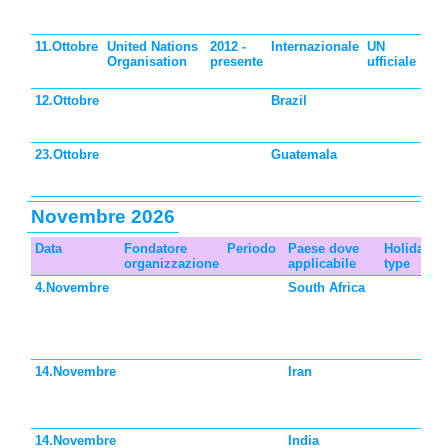
bam
Aus
11.Ottobre
United Nations
2012 -
Internazionale
UN
Gio
Organisation
presente
ufficiale
int
del
12.Ottobre
Brazil
Gio
bam
Bra
23.Ottobre
Guatemala
Gio
bam
Gua
Novembre 2026
Data
Fondatore
Periodo
Paese dove
Holiday
D
organizzazione
applicabile
type
4.Novembre
South Africa
G
d
d
S
14.Novembre
Iran
G
d
d
14.Novembre
India
G