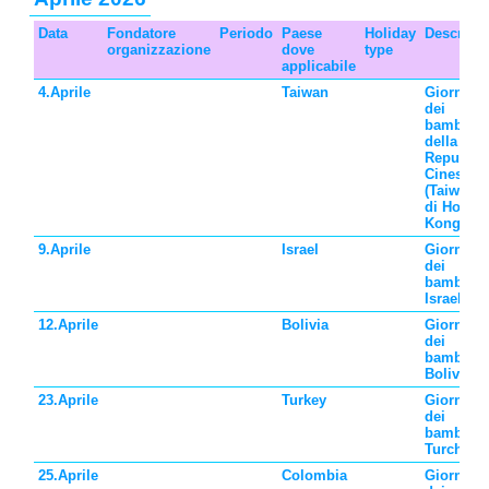
Data
Fondatore
Periodo
Paese
Holiday
Descrizi
organizzazione
dove
type
applicabile
4.Aprile
Taiwan
Giornata
dei
bambini
della
Repubbli
Cinese
(Taiwan) 
di Hong
Kong
9.Aprile
Israel
Giornata
dei
bambini 
Israele
12.Aprile
Bolivia
Giornata
dei
bambini 
Bolivia
23.Aprile
Turkey
Giornata
dei
bambini 
Turchia
25.Aprile
Colombia
Giornata