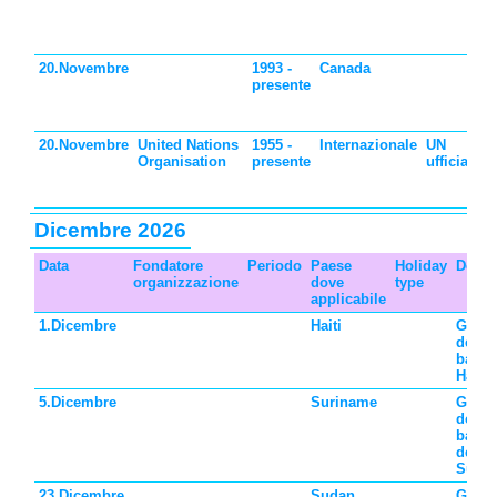
d
d
20.Novembre
1993 -
Canada
G
presente
d
d
20.Novembre
United Nations
1955 -
Internazionale
UN
G
Organisation
presente
ufficiale
u
d
Dicembre 2026
Data
Fondatore
Periodo
Paese
Holiday
Descr
organizzazione
dove
type
applicabile
1.Dicembre
Haiti
Giorn
dei
bambi
Haiti
5.Dicembre
Suriname
Giorn
dei
bambi
del
Suri
23.Dicembre
Sudan
Giorn