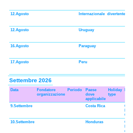
ba
Cil
12.Agosto
Internazionale
divertente
Gi
fig
me
12.Agosto
Uruguay
Gi
ba
de
16.Agosto
Paraguay
Gi
ba
Pa
17.Agosto
Peru
Gi
ba
Pe
Settembre 2026
Data
Fondatore
Periodo
Paese
Holiday
Desc
organizzazione
dove
type
applicabile
9.Settembre
Costa Rica
Gior
bamb
Cost
10.Settembre
Honduras
Gior
bam
dell