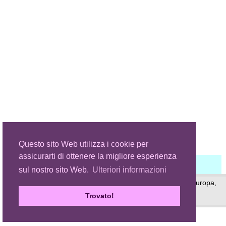
Questo sito Web utilizza i cookie per
assicurarti di ottenere la migliore esperienza
sul nostro sito Web.
Ulteriori informazioni
© 1999 - 2026 (site) © 2008 - 2026 (page) Dan Mihaiu, Europa,
Romania
Trovato!
Privacy policy
Main site