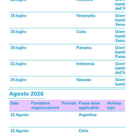
bambini
dell'Austr
19.luglio
Venezuela
Giornata 
bambini 
Venezuel
19.luglio
Cuba
Giornata 
bambini 
Vanuatu
19.luglio
Panama
Giornata 
bambini 
Panama
23.luglio
Indonesia
Giornata 
bambini
dell'Indo
24.luglio
Vanuatu
Giornata 
bambini
Agosto 2026
Data
Fondatore
Periodo
Paese dove
Holiday
De
organizzazione
applicabile
type
12.Agosto
Argentina
Gi
ba
de
12.Agosto
Chile
Gi