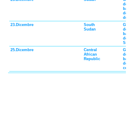
dei
bambi
del n
del S
23.Dicembre
South
Giorn
Sudan
dei
bambi
del s
Suda
25.Dicembre
Central
Giorn
African
dei
Republic
bambi
dell'A
centra