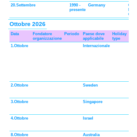
20.Settembre
1990 -
Germany
Gior
presente
bamb
Ger
Ottobre 2026
Data
Fondatore
Periodo
Paese dove
Holiday
Des
organizzazione
applicabile
type
1.Ottobre
Internazionale
Gio
bam
Sal
Gua
del
di 
e de
Lan
2.Ottobre
Sweden
Gio
bam
Sve
3.Ottobre
Singapore
Gio
bam
Sin
4.Ottobre
Israel
Gio
bam
Isra
8.Ottobre
Australia
Gio