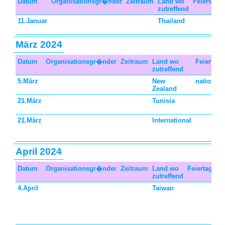
Datum
Organisationsgr�nder
Zeitraum
Land wo
Feiertagst
zutreffend
11.Januar
Thailand
März 2024
Datum
Organisationsgr�nder
Zeitraum
Land wo
Feiertags
zutreffend
5.März
New
national
Zealand
21.März
Tunisia
21.März
International
April 2024
Datum
Organisationsgr�nder
Zeitraum
Land wo
Feiertagsty
zutreffend
4.April
Taiwan