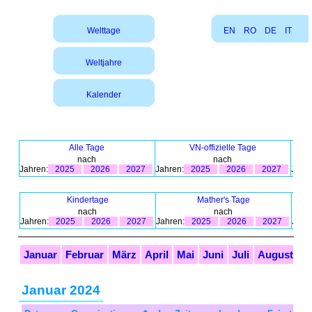
Welttage
EN
RO
DE
IT
Weltjahre
Kalender
Alle Tage
VN-offizielle Tage
nach
nach
Jahren:
2025
2026
2027
Jahren:
2025
2026
2027
Jahre
Kindertage
Mather's Tage
nach
nach
Jahren:
2025
2026
2027
Jahren:
2025
2026
2027
Jahr
Januar
Februar
März
April
Mai
Juni
Juli
August
S
Januar 2024