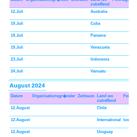
zutreffend
12.Juli
Australia
19.Juli
Cuba
19.Juli
Panama
19.Juli
Venezuela
23.Juli
Indonesia
24.Juli
Vanuatu
August 2024
Datum
Organisationsgr�nder
Zeitraum
Land wo
Feierta
zutreffend
12.August
Chile
12.August
International
lustig
12.August
Uruguay