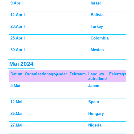
9.April
Israel
12.April
Bolivia
23.April
Turkey
25.April
Colombia
30.April
Mexico
Mai 2024
Datum
Organisationsgr�nder
Zeitraum
Land wo
Feiertagstyp
zutreffend
5.Mai
Japan
12.Mai
Spain
26.Mai
Hungary
27.Mai
Nigeria