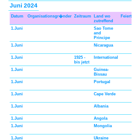
Juni 2024
Datum
Organisationsgr�nder
Zeitraum
Land wo
Feiertags
zutreffend
1.Juni
Sao Tome
and
Principe
1.Juni
Nicaragua
1.Juni
1925 -
International
bis jetzt
1.Juni
Guinea-
Bissau
1.Juni
Portugal
1.Juni
Cape Verde
1.Juni
Albania
1.Juni
Angola
1.Juni
Mongolia
1.Juni
Ukraine