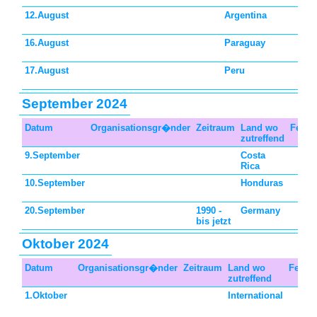
12.August
Argentina
16.August
Paraguay
17.August
Peru
September 2024
Datum
Organisationsgr�nder
Zeitraum
Land wo
Feiert
zutreffend
9.September
Costa
Rica
10.September
Honduras
20.September
1990 -
Germany
bis jetzt
Oktober 2024
Datum
Organisationsgr�nder
Zeitraum
Land wo
Feiert
zutreffend
1.Oktober
International