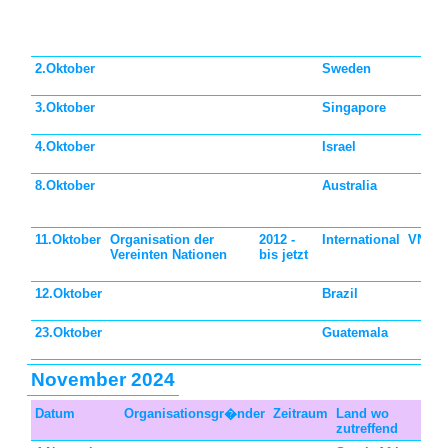
2.Oktober
Sweden
3.Oktober
Singapore
4.Oktober
Israel
8.Oktober
Australia
11.Oktober
Organisation der
2012 -
International
VN off
Vereinten Nationen
bis jetzt
12.Oktober
Brazil
23.Oktober
Guatemala
November 2024
Datum
Organisationsgr�nder
Zeitraum
Land wo
Feie
zutreffend