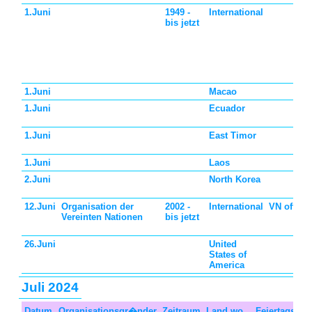
1.Juni
1949 -
International
bis jetzt
1.Juni
Macao
1.Juni
Ecuador
1.Juni
East Timor
1.Juni
Laos
2.Juni
North Korea
12.Juni
Organisation der
2002 -
International
VN offizie
Vereinten Nationen
bis jetzt
26.Juni
United
States of
America
Juli 2024
Datum
Organisationsgr�nder
Zeitraum
Land wo
Feiertagstyp