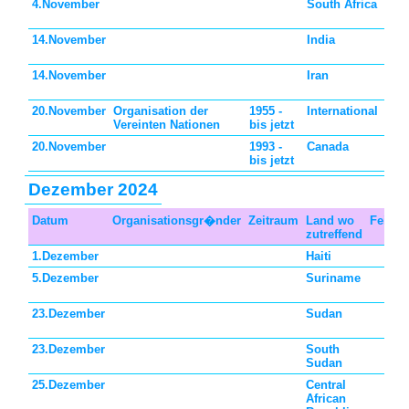
4.November
South Africa
14.November
India
14.November
Iran
20.November
Organisation der
1955 -
International
VN o
Vereinten Nationen
bis jetzt
20.November
1993 -
Canada
bis jetzt
Dezember 2024
Datum
Organisationsgr�nder
Zeitraum
Land wo
Feiert
zutreffend
1.Dezember
Haiti
5.Dezember
Suriname
23.Dezember
Sudan
23.Dezember
South
Sudan
25.Dezember
Central
African